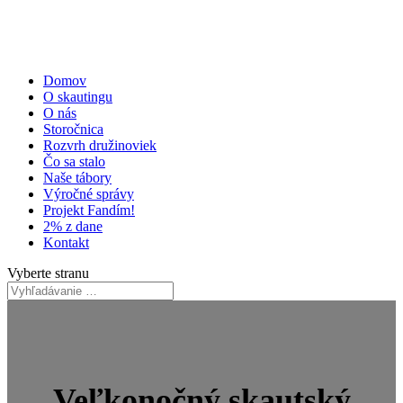
Domov
O skautingu
O nás
Storočnica
Rozvrh družinoviek
Čo sa stalo
Naše tábory
Výročné správy
Projekt Fandím!
2% z dane
Kontakt
Vyberte stranu
Veľkonočný skautský