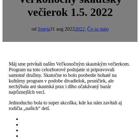
večierok 1.5. 2022
od
Smeja
31 aug 2022
2022
,
Čo sa stalo
Máj sme privítali naším Veľkonočným skautským večierkom.
Program na toto celozborové podujatie si pripravovali
samotné družiny. Skutočne to bolo poobedie bohaté na
kultúrny program v podobe divadielok, pesničiek, ale
nechýbala ani skautská prax i dlho očakávaný bazár
najrôznejších vecí.
Jednoducho bola to super akcoška, kde ku nám zavítali aj
rodičia „našich“ detí.