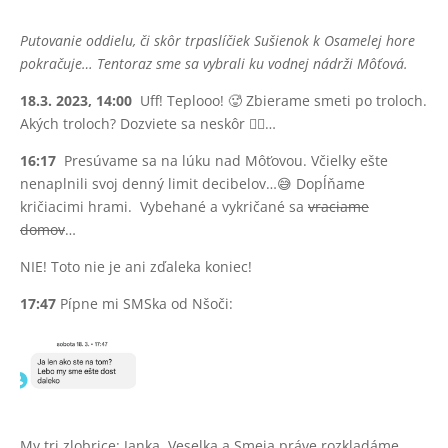
Putovanie oddielu, či skôr trpaslíčiek Sušienok k Osamelej hore
pokračuje… Tentoraz sme sa vybrali ku vodnej nádrži Môťová.
18.3. 2023, 14:00
Uff! Teplooo! 🥵 Zbierame smeti po troloch.
Akých troloch? Dozviete sa neskôr 🤷‍♀️…
16:17
Presúvame sa na lúku nad Môťovou. Včielky ešte
nenaplnili svoj denný limit decibelov…😅 Dopĺňame
kričiacimi hrami. Vybehané a vykričané sa
vraciame
domov
…
NIE! Toto nie je ani zďaleka koniec!
17:47
Pípne mi SMSka od Nšoči:
My tri zlobrice: Janka, Veselka a Smeja práve rozkladáme