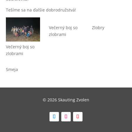
Tešíme sa na ďalšie dobrodružstvá!
Večerný boj so
Zlobry
zlobrami
Večerný boj so
zlobrami
Smeja
© 2026 Skauting Zvolen