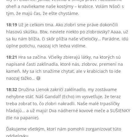
oheň a navliekame naše kostýmy – krabice. Volám Nšoči s
tým, že majú čas, že ešte chystáme.
18:19
Už je celkom tma. Ako zlobri sme práve dokončili
hlasovú skúšku. Btw, neviete niekto po zlobrovsky? Aaaa, už
sa ku nám blížia, či skôr plížia naše včieločky… Parádne, idú
úplne potichu, naozaj ich ledva vidíme.
18:21
Hra sa začína. Včielky zbierajú látky, na ktorých sú
napísané časti zaklínadla, ktoré nás, zlobrov, premení na
kameň. My sa ich snažíme chytať, ale v krabiciach to ide
naozaj ťažko… 😅
18:32
Družina Lienok zakričí zaklínadlo, my zostávame
nehybne stáť. Náš Gandalf (Echo) im vysvetľuje, že teraz
treba zobrať to, čo zlobri nakradli. Naše malé trpaslíčky
hľadajú… a už majú! Dva nádherné kovové meče a SUŠIENKY
(tie na papanie).
Ďakujeme všetkým, ktorí nám pomohli zorganizovať túto
oddielovku.