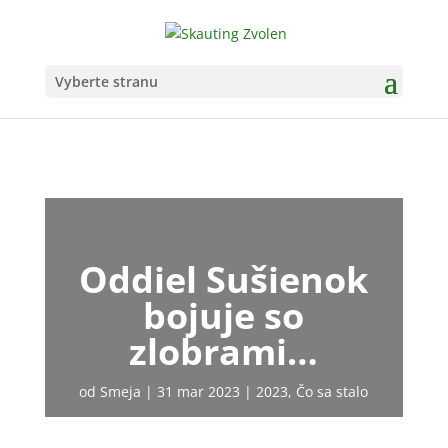
Vyberte stranu
Oddiel Sušienok
bojuje so
zlobrami…
od
Smeja
31 mar 2023
2023
,
Čo sa stalo