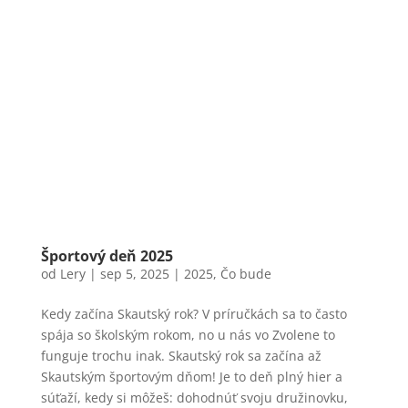
Športový deň 2025
od
Lery
|
sep 5, 2025
|
2025
,
Čo bude
Kedy začína Skautský rok? V príručkách sa to často
spája so školským rokom, no u nás vo Zvolene to
funguje trochu inak. Skautský rok sa začína až
Skautským športovým dňom! Je to deň plný hier a
súťaží, kedy si môžeš: dohodnúť svoju družinovku,