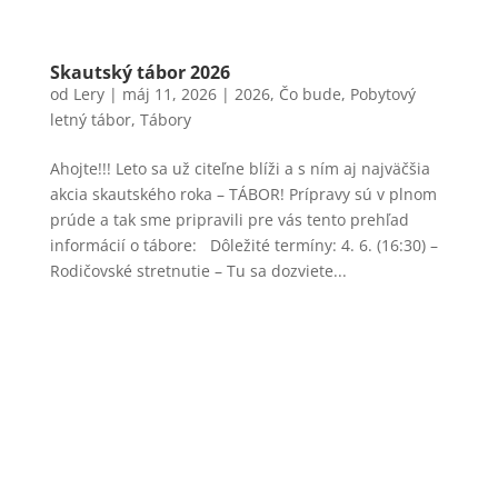
Skautský tábor 2026
od
Lery
|
máj 11, 2026
|
2026
,
Čo bude
,
Pobytový
letný tábor
,
Tábory
Ahojte!!! Leto sa už citeľne blíži a s ním aj najväčšia
akcia skautského roka – TÁBOR! Prípravy sú v plnom
prúde a tak sme pripravili pre vás tento prehľad
informácií o tábore: Dôležité termíny: 4. 6. (16:30) –
Rodičovské stretnutie – Tu sa dozviete...