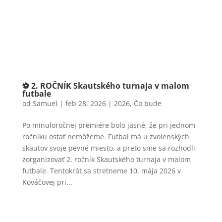
⚽ 2. ROČNÍK Skautského turnaja v malom
futbale
od
Samuel
|
feb 28, 2026
|
2026
,
Čo bude
Po minuloročnej premiére bolo jasné, že pri jednom
ročníku ostať nemôžeme. Futbal má u zvolenských
skautov svoje pevné miesto, a preto sme sa rozhodli
zorganizovať 2. ročník Skautského turnaja v malom
futbale. Tentokrát sa stretneme 10. mája 2026 v
Kováčovej pri...