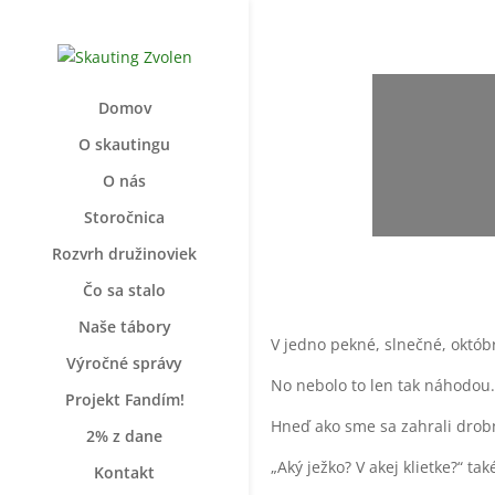
Domov
O skautingu
O nás
Storočnica
Rozvrh družinoviek
Čo sa stalo
Naše tábory
V jedno pekné, slnečné, októb
Výročné správy
No nebolo to len tak náhodou
Projekt Fandím!
Hneď ako sme sa zahrali drobni
2% z dane
„Aký ježko? V akej klietke?“ t
Kontakt