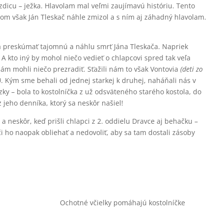
iezdicu – ježka. Hlavolam mal veľmi zaujímavú históriu. Tento
tom však Ján Tleskač náhle zmizol a s ním aj záhadný hlavolam.
 a preskúmať tajomnú a náhlu smrť Jána Tleskača. Napriek
 A kto iný by mohol niečo vedieť o chlapcovi spred tak veľa
 nám mohli niečo prezradiť. Sťažili nám to však Vontovia
(deti zo
)
. Kým sme behali od jednej starkej k druhej, naháňali nás v
zky – bola to kostolníčka z už odsväteného starého kostola, do
 jeho denníka, ktorý sa neskôr našiel!
a neskôr, keď prišli chlapci z 2. oddielu Dravce aj behačku –
i ho naopak obliehať a nedovoliť, aby sa tam dostali zásoby
Ochotné včielky pomáhajú kostolníčke