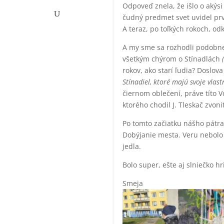
Odpoveď znela, že išlo o akýsi
čudný predmet svet uvidel prv
A teraz, po toľkých rokoch, od
A my sme sa rozhodli podobne,
všetkým chýrom o Stínadlách
rokov, ako starí ľudia? Doslov
Stínadiel, ktoré majú svoje vlastn
čiernom oblečení, práve títo V
ktorého chodil J. Tleskač zvon
Po tomto začiatku nášho pátran
Dobýjanie mesta. Veru nebolo t
jedla.
Bolo super, ešte aj slniečko hr
Smeja