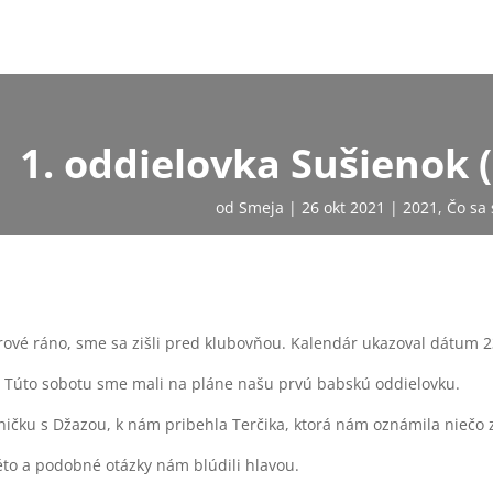
1. oddielovka Sušienok (
od
Smeja
26 okt 2021
2021
,
Čo sa 
rové ráno, sme sa zišli pred klubovňou. Kalendár ukazoval dátum 2
. Túto sobotu sme mali na pláne našu prvú babskú oddielovku.
čku s Džazou, k nám pribehla Terčika, ktorá nám oznámila niečo zau
akéto a podobné otázky nám blúdili hlavou.