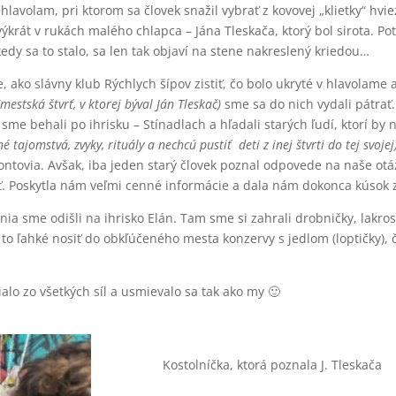
 hlavolam, pri ktorom sa človek snažil vybrať z kovovej „klietky“ hv
ýkrát v rukách malého chlapca – Jána Tleskača, ktorý bol sirota. Po
kedy sa to stalo, sa len tak objaví na stene nakreslený kriedou…
 ako slávny klub Rýchlych šípov zistiť, čo bolo ukryté v hlavolame
(mestská štvrť, v ktorej býval Ján Tleskač)
sme sa do nich vydali pátrať.
a sme behali po ihrisku – Stínadlach a hľadali starých ľudí, ktorí by
é tajomstvá, zvyky, rituály a nechcú pustiť deti z inej štvrti do tej svojej
ontovia. Avšak, iba jeden starý človek poznal odpovede na naše otá
iť. Poskytla nám veľmi cenné informácie a dala nám dokonca kúsok z
ia sme odišli na ihrisko Elán. Tam sme si zahrali drobničky, lakros 
o ľahké nosiť do obkľúčeného mesta konzervy s jedlom (loptičky), č
ialo zo všetkých síl a usmievalo sa tak ako my 🙂
Kostolníčka, ktorá poznala J. Tleskača