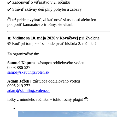
✔️ Zabojovať o víťazstvo v 2. ročníku
✔️ Stráviť aktívny deň plný pohybu a zábavy
Či už prídete vyhrať, získať nové skúsenosti alebo len
podporiť kamarátov z tribúny, ste vítaní.
📅
Vidíme sa 10. mája 2026 v Kováčovej pri Zvolene.
⚽ Buď pri tom, keď sa bude písať história 2. ročníka!
Za organizačný tím
Samuel Kaputa
|
zástupca oddielového vodcu
0903 886 527
samo@skautingzvolen.sk
Adam Ježek
|
zástupca oddielového vodcu
0905 219 273
adam@skautingzvolen.sk
fotky z minulého ročníka + tohto ročný plagát 🙂