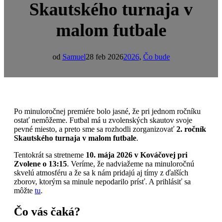
Skautského turnaja v
malom futbale
od
Samuel
28 feb 2026
2026
,
Čo bude
Po minuloročnej premiére bolo jasné, že pri jednom ročníku
ostať nemôžeme. Futbal má u zvolenských skautov svoje
pevné miesto, a preto sme sa rozhodli zorganizovať
2. ročník
Skautského turnaja v malom futbale
.
Tentokrát sa stretneme
10. mája 2026 v Kováčovej pri
Zvolene o 13:15
. Veríme, že nadviažeme na minuloročnú
skvelú atmosféru a že sa k nám pridajú aj tímy z ďalších
zborov, ktorým sa minule nepodarilo prísť. A prihlásiť sa
môžte
tu
.
Čo vás čaká?