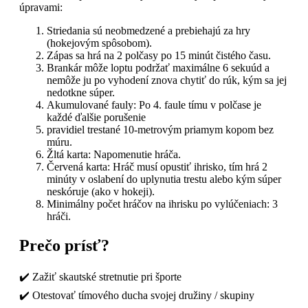
úpravami:
Striedania sú neobmedzené a prebiehajú za hry
(hokejovým spôsobom).
Zápas sa hrá na 2 polčasy po 15 minút čistého času.
Brankár môže loptu podržať maximálne 6 sekuúd a
nemôže ju po vyhodení znova chytiť do rúk, kým sa jej
nedotkne súper.
Akumulované fauly: Po 4. faule tímu v polčase je
každé ďalšie porušenie
pravidiel trestané 10-metrovým priamym kopom bez
múru.
Žltá karta: Napomenutie hráča.
Červená karta: Hráč musí opustiť ihrisko, tím hrá 2
minúty v oslabení do uplynutia trestu alebo kým súper
neskóruje (ako v hokeji).
Minimálny počet hráčov na ihrisku po vylúčeniach: 3
hráči.
Prečo prísť?
✔️ Zažiť skautské stretnutie pri športe
✔️ Otestovať tímového ducha svojej družiny / skupiny