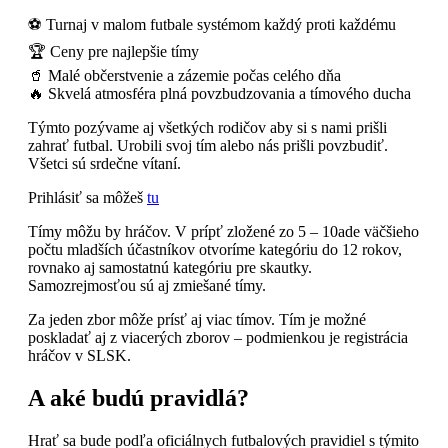
⚽ Turnaj v malom futbale systémom každý proti každému
🏆 Ceny pre najlepšie tímy
🥤 Malé občerstvenie a zázemie počas celého dňa
🔥 Skvelá atmosféra plná povzbudzovania a tímového ducha
Týmto pozývame aj všetkých rodičov aby si s nami prišli
zahrať futbal. Urobili svoj tím alebo nás prišli povzbudiť.
Všetci sú srdečne vítaní.
Prihlásiť sa môžeš
tu
Tímy môžu by hráčov. V prípť zložené zo 5 – 10ade väčšieho
počtu mladších účastníkov otvoríme kategóriu do 12 rokov,
rovnako aj samostatnú kategóriu pre skautky.
Samozrejmosťou sú aj zmiešané tímy.
Za jeden zbor môže prísť aj viac tímov. Tím je možné
poskladať aj z viacerých zborov – podmienkou je registrácia
hráčov v SLSK.
A aké budú pravidlá?
Hrať sa bude podľa oficiálnych futbalových pravidiel s týmito