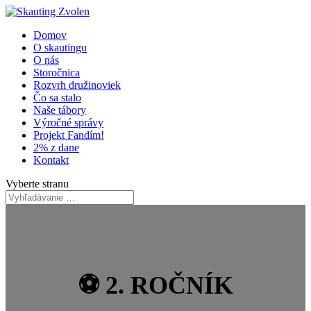
Domov
O skautingu
O nás
Storočnica
Rozvrh družinoviek
Čo sa stalo
Naše tábory
Výročné správy
Projekt Fandím!
2% z dane
Kontakt
Vyberte stranu
⚽ 2. ROČNÍK