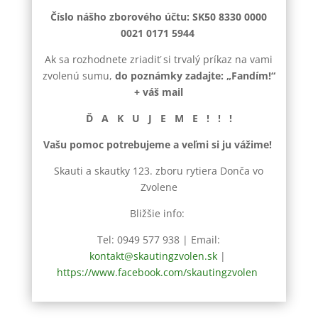
Číslo nášho zborového účtu: SK50 8330 0000
0021 0171 5944
Ak sa rozhodnete zriadiť si trvalý príkaz na vami
zvolenú sumu,
do poznámky zadajte: „Fandím!“
+ váš mail
Ď A K U J E M E ! ! !
Vašu pomoc potrebujeme a veľmi si ju vážime!
Skauti a skautky 123. zboru rytiera Donča vo
Zvolene
Bližšie info:
Tel: 0949 577 938 | Email:
kontakt@skautingzvolen.sk
|
https://www.facebook.com/skautingzvolen